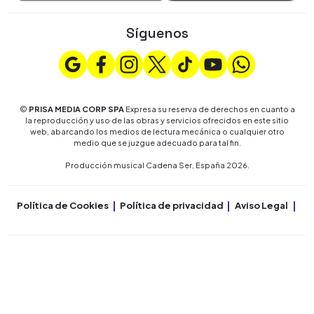
Síguenos
©
PRISA MEDIA CORP SPA
Expresa su reserva de derechos en cuanto a
la reproducción y uso de las obras y servicios ofrecidos en este sitio
web, abarcando los medios de lectura mecánica o cualquier otro
medio que se juzgue adecuado para tal fin.
Producción musical Cadena Ser, España 2026.
Política de Cookies
Política de privacidad
Aviso Legal
Co