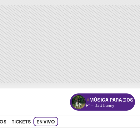
MÚSICA PARA DOS
"DtMF"
— Bad Bunny
OS
TICKETS
EN VIVO