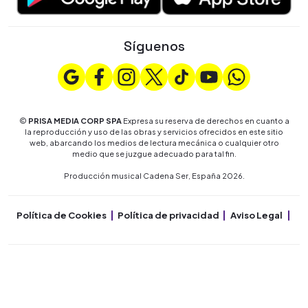
Síguenos
©
PRISA MEDIA CORP SPA
Expresa su reserva de derechos en cuanto a
la reproducción y uso de las obras y servicios ofrecidos en este sitio
web, abarcando los medios de lectura mecánica o cualquier otro
medio que se juzgue adecuado para tal fin.
Producción musical Cadena Ser, España 2026.
Política de Cookies
Política de privacidad
Aviso Legal
Co