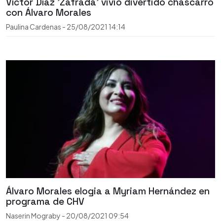
Víctor Díaz 'Zafrada' vivió divertido chascarro
con Álvaro Morales
Paulina Cardenas
-
25/08/2021
14:14
Álvaro Morales elogia a Myriam Hernández en
programa de CHV
Naserin Mograby
-
20/08/2021
09:54