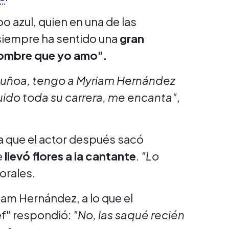
po azul, quien en una de las
 siempre ha sentido una
gran
 hombre que yo amo".
 Ñuñoa, tengo a Myriam Hernández
ido toda su carrera, me encanta"
,
a que el actor después sacó
e
llevó flores a la cantante
.
"Lo
orales.
iam Hernández, a lo que el
ef" respondió:
"No, las saqué recién