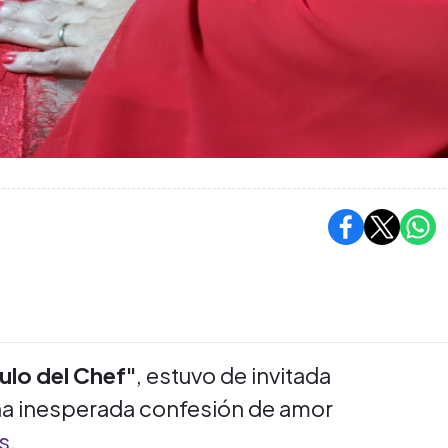
pulo del Chef"
, estuvo de invitada
una inesperada confesión de amor
s
.