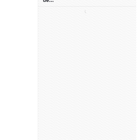
de..."