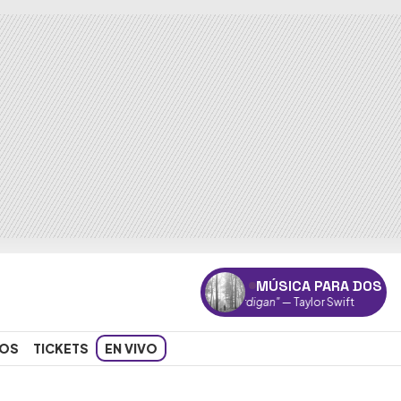
MÚSICA PARA DOS
"Cardigan"
— Taylor Swift
OS
TICKETS
EN VIVO