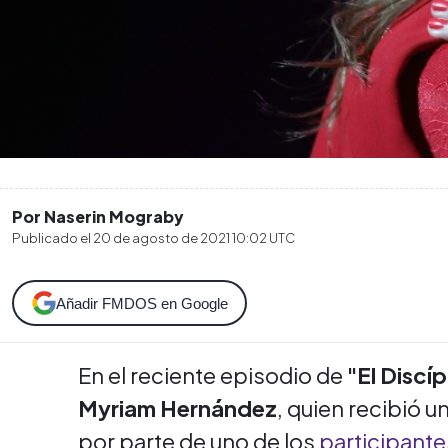
Por Naserin Mograby
Publicado el
20 de agosto de 2021 10:02
UTC
Añadir FMDOS en Google
En el reciente episodio de
"El Discí
Myriam Hernández
, quien recibió 
por parte de uno de los
participante