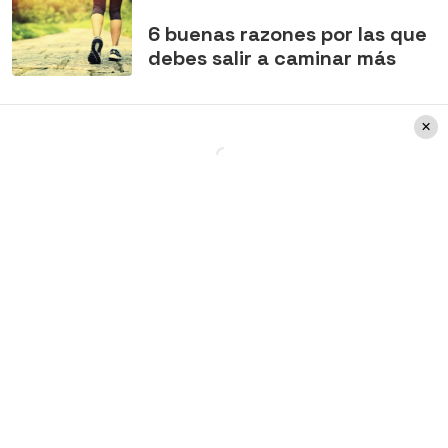
6 buenas razones por las que
debes salir a caminar más
Sexualidad y pre
adolescencia y
adolescencia
Entre
los 9 y 13 años,
ya empiezan a haber
cambios de la pubertad. Es importante
que le demuestres que estos cambios son
normales y que
no se debe sentir
incómoda o incómodo con su cuerpo.