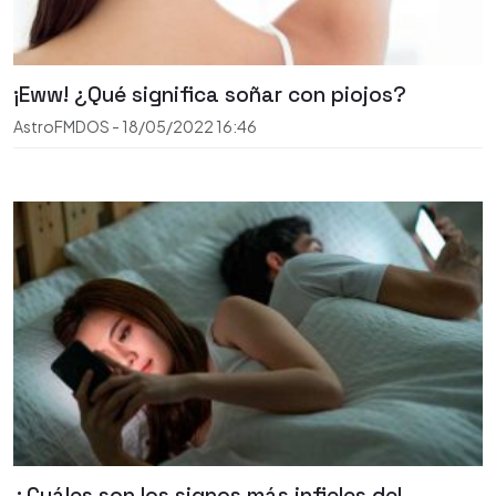
¡Eww! ¿Qué significa soñar con piojos?
AstroFMDOS
-
18/05/2022
16:46
¿Cuáles son los signos más infieles del