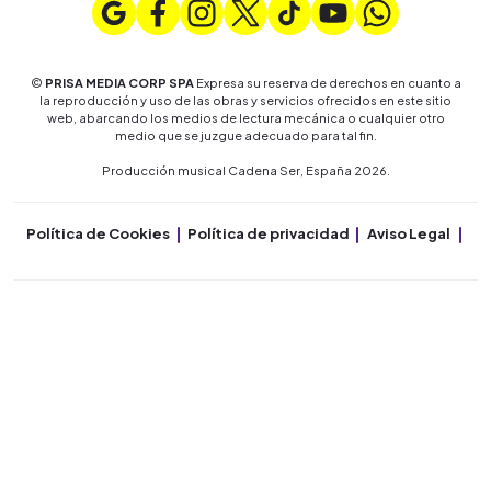
©
PRISA MEDIA CORP SPA
Expresa su reserva de derechos en cuanto a
la reproducción y uso de las obras y servicios ofrecidos en este sitio
web, abarcando los medios de lectura mecánica o cualquier otro
medio que se juzgue adecuado para tal fin.
Producción musical Cadena Ser, España 2026.
Política de Cookies
Política de privacidad
Aviso Legal
Co