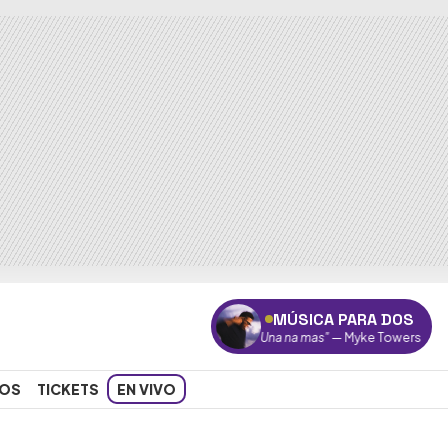
MÚSICA PARA DOS
"Una na mas"
— Myke Towers
OS
TICKETS
EN VIVO