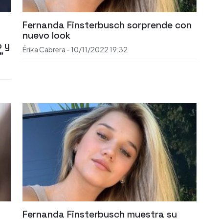
Fernanda Finsterbusch sorprende con
nuevo look
o y
Érika Cabrera
-
10/11/2022
19:32
"
Fernanda Finsterbusch muestra su