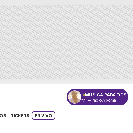
MÚSICA PARA DOS
"Por fin"
— Pablo Alborán
OS
TICKETS
EN VIVO