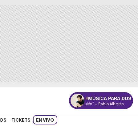
MÚSICA PARA DOS
"Quién"
— Pablo Alborán
OS
TICKETS
EN VIVO