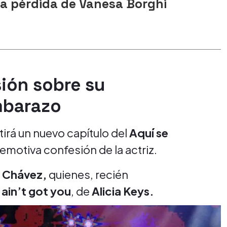
a pérdida de Vanesa Borghi
sión sobre su
mbarazo
irá un nuevo capítulo del
Aquí se
emotiva confesión de la actriz.
 Chávez,
quienes, recién
I ain’t got you
, de
Alicia Keys.