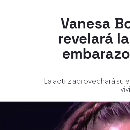
Vanesa Bo
revelará l
embarazo
La actriz aprovechará su e
vi