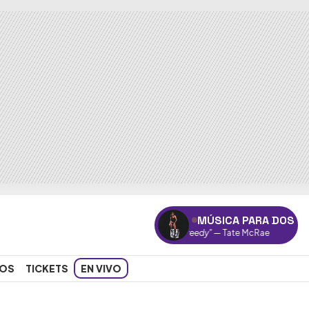
MÚSICA PARA DOS
"Greedy"
— Tate McRae
OS
TICKETS
EN VIVO