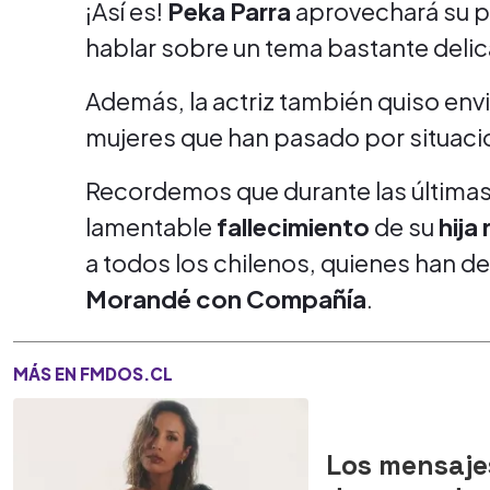
¡Así es!
Peka Parra
aprovechará su pa
hablar sobre un tema bastante deli
Además, la actriz también quiso env
mujeres que han pasado por situacio
Recordemos que durante las últimas
lamentable
fallecimiento
de su
hija
a todos los chilenos, quienes han d
Morandé con Compañía
.
MÁS EN FMDOS.CL
Los mensaje