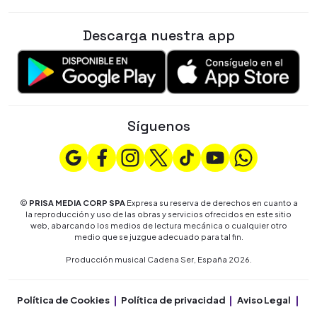
Descarga nuestra app
Síguenos
©
PRISA MEDIA CORP SPA
Expresa su reserva de derechos en cuanto a
la reproducción y uso de las obras y servicios ofrecidos en este sitio
web, abarcando los medios de lectura mecánica o cualquier otro
medio que se juzgue adecuado para tal fin.
Producción musical Cadena Ser, España 2026.
Política de Cookies
Política de privacidad
Aviso Legal
Co