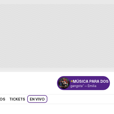
MÚSICA PARA DOS
"Novio gangsta"
— Emilia
OS
TICKETS
EN VIVO