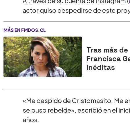
A través de su cuenta de Instagram (
actor quiso despedirse de este pro
MÁS EN FMDOS.CL
Tras más de
Francisca Ga
inéditas
«Me despido de Cristomasito. Me enc
se puso rebelde», escribió en el inic
años.