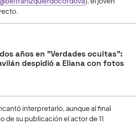
@beltranizquierdocordova
), el joven
yecto.
 dos años en "Verdades ocultas":
vilán despidió a Eliana con fotos
antó interpretarlo, aunque al final
io de su publicación el actor de 11