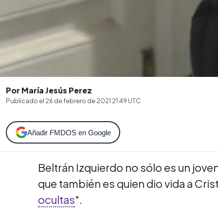
Por María Jesús Perez
Publicado el
26 de febrero de 2021 21:49
UTC
Añadir FMDOS en Google
Beltrán Izquierdo no sólo es un jov
que también es quien dio vida a Cris
ocultas
".