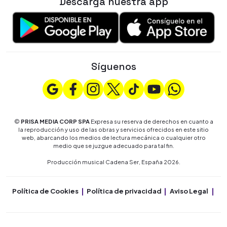
Descarga nuestra app
Síguenos
©
PRISA MEDIA CORP SPA
Expresa su reserva de derechos en cuanto a
la reproducción y uso de las obras y servicios ofrecidos en este sitio
web, abarcando los medios de lectura mecánica o cualquier otro
medio que se juzgue adecuado para tal fin.
Producción musical Cadena Ser, España 2026.
Política de Cookies
Política de privacidad
Aviso Legal
Co