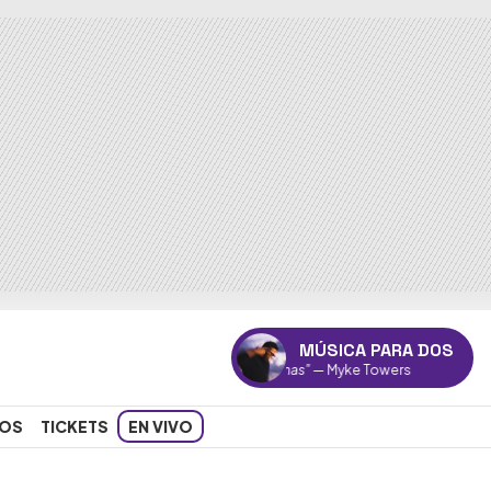
MÚSICA PARA DOS
"Una na mas"
— Myke Towers
OS
TICKETS
EN VIVO