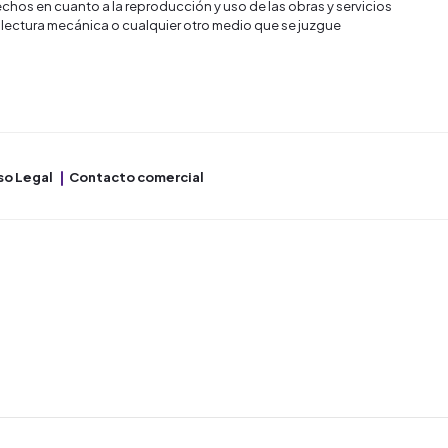
chos en cuanto a la reproducción y uso de las obras y servicios
 lectura mecánica o cualquier otro medio que se juzgue
so Legal
Contacto comercial