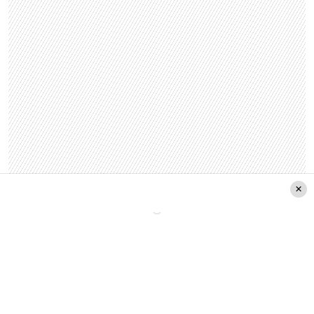
¿Qué pasó entre Harry y
William?
Fuentes de la realeza aseguran que
duque