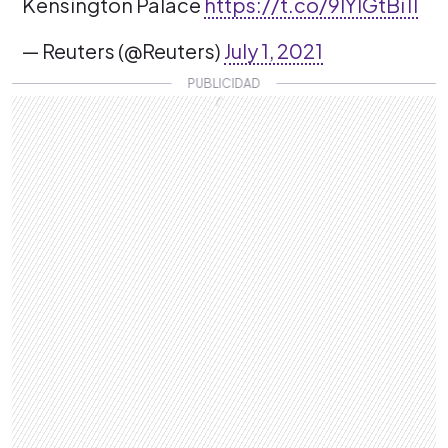
Kensington Palace
https://t.co/9lYIGtBi1I
— Reuters (@Reuters)
July 1, 2021