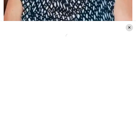
Además, le preguntó si había tenido
inconvenientes durante el viaje, a lo que
Nancy respondió: «Cero problema».