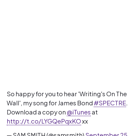
So happy for you to hear 'Writing's On The
Wall', my song for James Bond
#SPECTRE
.
Download a copy on
@iTunes
at
http://t.co/LYGQePqxKO
xx
— SAM SMITH (@samsmith)
September 25,