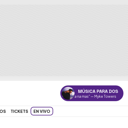
MÚSICA PARA DOS
"Una na mas"
— Myke Towers
OS
TICKETS
EN VIVO