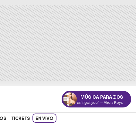
MÚSICA PARA DOS
"If I ain't got you"
— Alicia Keys
OS
TICKETS
EN VIVO