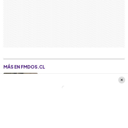
MÁS EN FMDOS.CL
¡Impactante! Andrés Caniulef
se suma a reconocido matinal
tras salida de Me Late
Y sobre la misma, agregó: “llega un