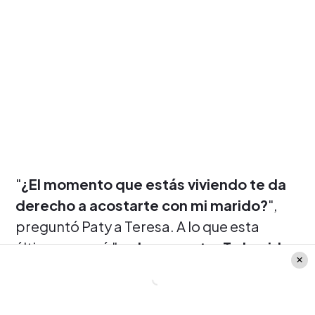
"
¿El momento que estás viviendo te da
derecho a acostarte con mi marido?
",
preguntó Paty a Teresa. A lo que esta
última agregó "
no hagas esto. Te lo pido
por favor. Conversemos más tranquilas
después
".