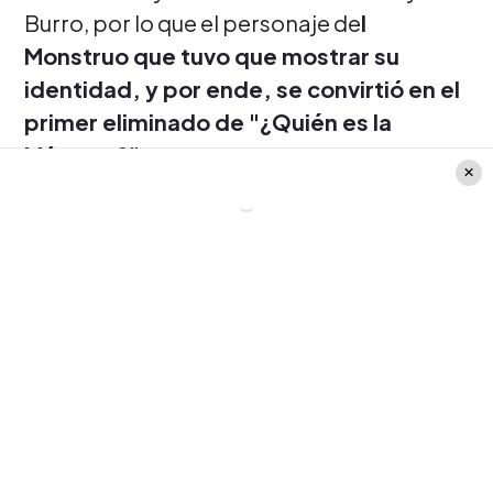
Burro, por lo que el personaje de
l
Monstruo que tuvo que mostrar su
identidad, y por ende, se convirtió en el
primer eliminado de "¿Quién es la
Máscara?".
Sin embargo, luego de que saliera la
máscara, ninguno de los cuatro
investigadores se imaginó, quién era la
persona tras el traje.
¿Quién es?
Pues el primer eliminador de
"¿Quién es la Máscara?", es nada más y
nada menos que del futbolista Jorge
'Mago' Valdivia.