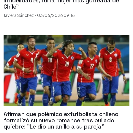
infidelidades, fui la mujer más gorreada de
Chile"
Javiera Sánchez
-
03/06/2026
09:18
Afirman que polémico exfutbolista chileno
formalizó su nuevo romance tras bullado
quiebre: "Le dio un anillo a su pareja"