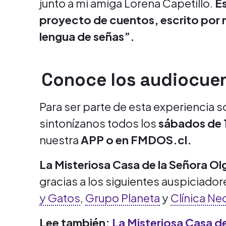
junto a mi amiga Lorena Capetillo.
Es
proyecto de cuentos, escrito por mí
lengua de señas”.
Conoce los audiocue
Para ser parte de esta experiencia 
sintonízanos todos los
sábados de 1
nuestra
APP o en FMDOS.cl.
La Misteriosa Casa de la Señora O
gracias a los siguientes auspiciador
y Gatos
,
Grupo Planeta
y
Clínica Ne
Lee también:
La Misteriosa Casa de