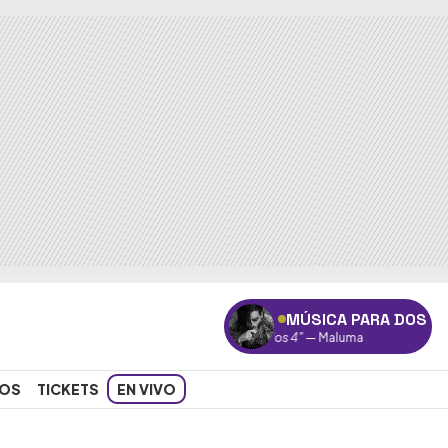
MÚSICA PARA DOS
"Felices los 4"
— Maluma
OS
TICKETS
EN VIVO