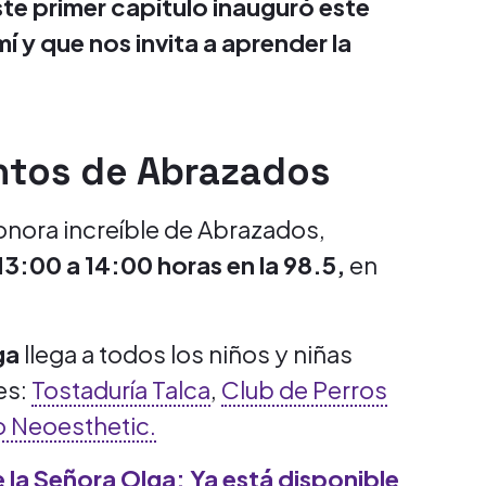
te primer capítulo inauguró este
 y que nos invita a aprender la
ntos de Abrazados
sonora increíble de Abrazados,
3:00 a 14:00 horas en la 98.5,
en
lga
llega a todos los niños y niñas
es:
Tostaduría Talca
,
Club de Perros
o Neoesthetic.
 la Señora Olga: Ya está disponible