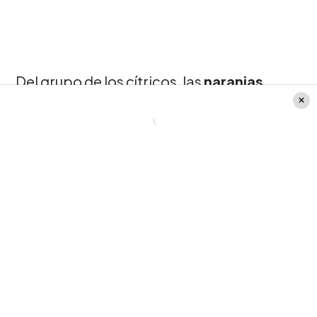
Del grupo de los cítricos, las
naranjas
,
pomelos
y piñas son fundamentales para
poder evitar la deshidratación en estos
días calurosos.
Pero ojo, ya que la
Sandía
se presenta
como la principal protagonista, esto
debido a que estamos en temporada y
además “tiene un muy alto porte de agua”,
explicó la
Dra Eliana Reyes
.
Te puede interesar:
5 peinados fáciles
para lucir en días de calor