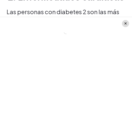
Las personas con diabetes 2 son las más
propensas a desarrollar estas
enfermedades. Un estudio demostró que
solo un gramo de canela al día, genera
cambios positivos en los indicadores de la
sangre. Esto porque reduce los niveles de
colesterol LDL
(el colesterol que nos hace
mal) y triglicéridos, sin modificar los
niveles del
colesterol HDL
.
MÁS EN FMDOS.CL
Más sustentable: Aumenta el
mercado de los alimentos
"plant based"