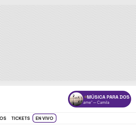
MÚSICA PARA DOS
"Bésame"
— Camila
OS
TICKETS
EN VIVO