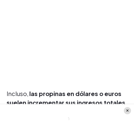
Incluso,
las propinas en dólares o euros
suelen incrementar sus ingresos totales
en la misma cantidad
. Por ejemplo, un
guía puede ganar entre $30.000 y
$50.000 adicionales por cliente