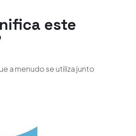
nifica este
?
ue a menudo se utiliza junto