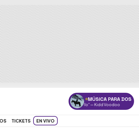
MÚSICA PARA DOS
"Destello"
— Kidd Voodoo
OS
TICKETS
EN VIVO