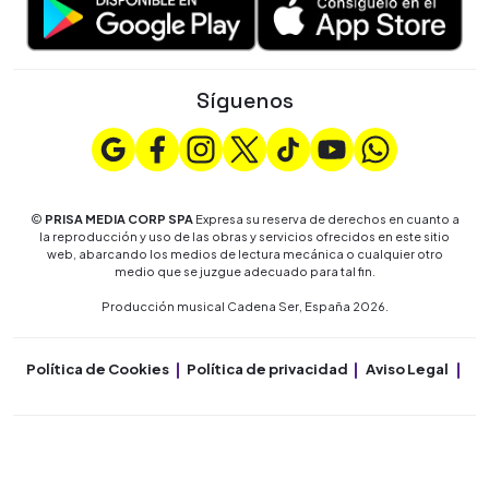
Síguenos
©
PRISA MEDIA CORP SPA
Expresa su reserva de derechos en cuanto a
la reproducción y uso de las obras y servicios ofrecidos en este sitio
web, abarcando los medios de lectura mecánica o cualquier otro
medio que se juzgue adecuado para tal fin.
Producción musical Cadena Ser, España 2026.
Política de Cookies
Política de privacidad
Aviso Legal
Co