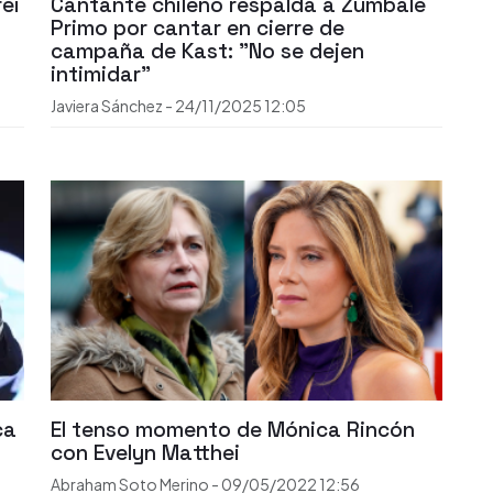
ei
Cantante chileno respalda a Zúmbale
Primo por cantar en cierre de
campaña de Kast: "No se dejen
intimidar"
Javiera Sánchez
-
24/11/2025
12:05
ca
El tenso momento de Mónica Rincón
con Evelyn Matthei
Abraham Soto Merino
-
09/05/2022
12:56