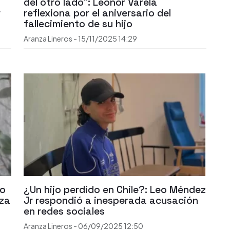
del otro lado": Leonor Varela
r
reflexiona por el aniversario del
fallecimiento de su hijo
Aranza Lineros
-
15/11/2025
14:29
po
¿Un hijo perdido en Chile?: Leo Méndez
iza
Jr respondió a inesperada acusación
en redes sociales
Aranza Lineros
-
06/09/2025
12:50