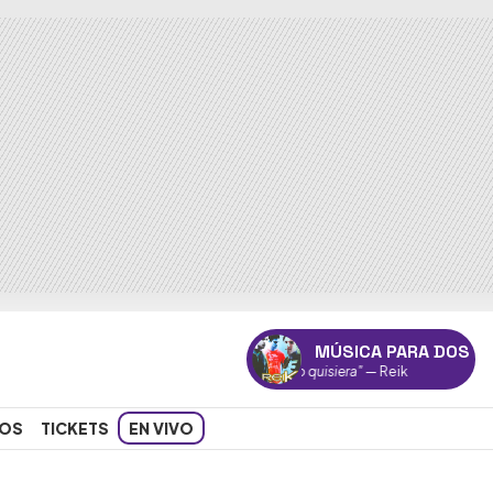
MÚSICA PARA DOS
"Yo quisiera"
— Reik
OS
TICKETS
EN VIVO