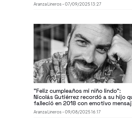
Aranza Lineros
-
07/09/2025
13:27
"Feliz cumpleaños mi niño lindo":
Nicolás Gutiérrez recordó a su hijo q
falleció en 2018 con emotivo mensa
Aranza Lineros
-
09/08/2025
16:17