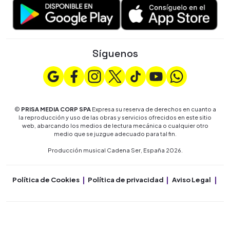
Síguenos
©
PRISA MEDIA CORP SPA
Expresa su reserva de derechos en cuanto a
la reproducción y uso de las obras y servicios ofrecidos en este sitio
web, abarcando los medios de lectura mecánica o cualquier otro
medio que se juzgue adecuado para tal fin.
Producción musical Cadena Ser, España 2026.
Política de Cookies
Política de privacidad
Aviso Legal
Co