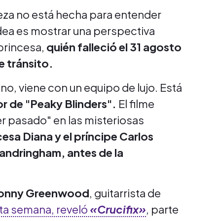
ieza no está hecha para entender
 idea es mostrar una perspectiva
princesa,
quién falleció el 31 agosto
e tránsito.
no, viene con un equipo de lujo. Está
or de "Peaky Blinders".
El filme
r pasado" en las misteriosas
esa Diana y el príncipe Carlos
Sandringham, antes de la
onny Greenwood
, guitarrista de
sta semana, reveló
«Crucifix»
, parte