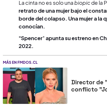
La cinta no es solo una
biopic
de la 
retrato de una mujer bajo el constan
borde del colapso. Una mujer a la
conocían.
"
Spencer
"
apunta su estreno en Chi
2022.
MÁS EN FMDOS.CL
Director de 
conflicto "J