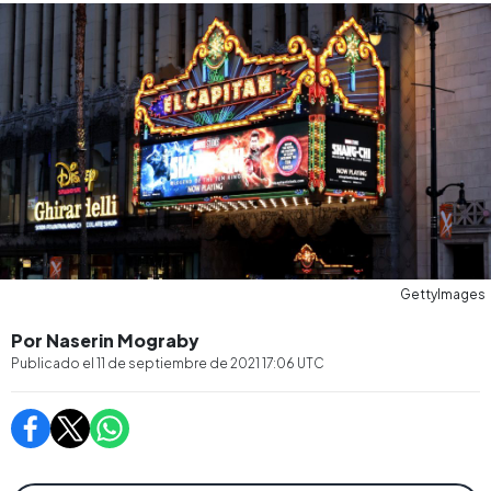
GettyImages
Por Naserin Mograby
Publicado el
11 de septiembre de 2021 17:06
UTC