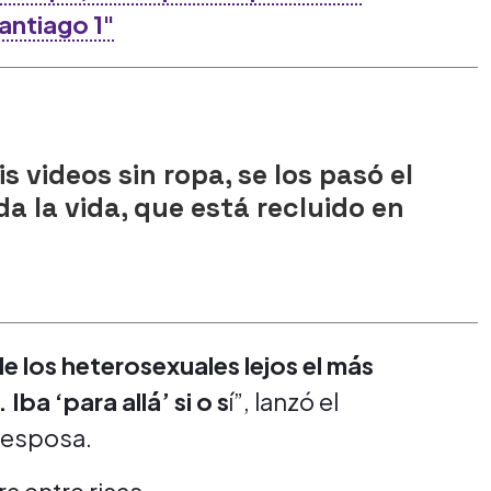
Santiago 1"
mis videos sin ropa, se los pasó el
da la vida, que está recluido en
de los heterosexuales lejos el más
ba ‘para allá’ si o s
í”, lanzó el
 esposa.