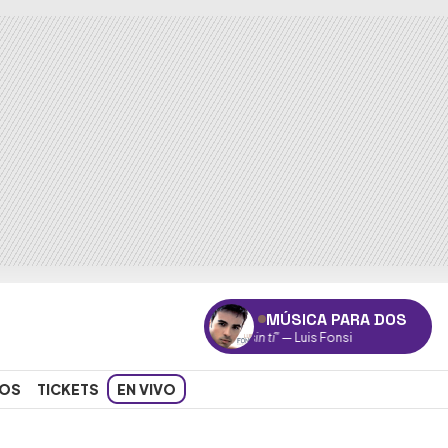
MÚSICA PARA DOS
"Imagíname sin tí"
— Luis Fonsi
OS
TICKETS
EN VIVO