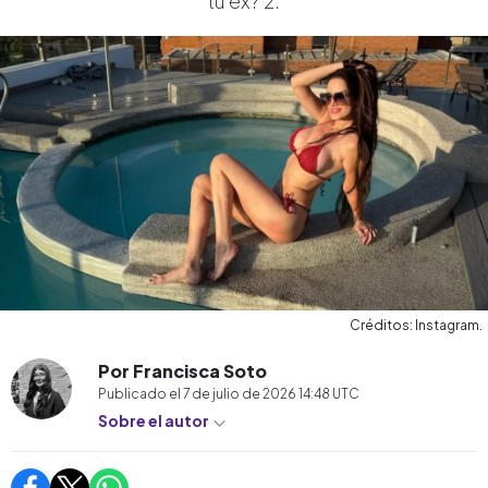
tu ex? 2.
Créditos: Instagram.
Por Francisca Soto
Publicado el
7 de julio de 2026 14:48
UTC
Sobre el autor