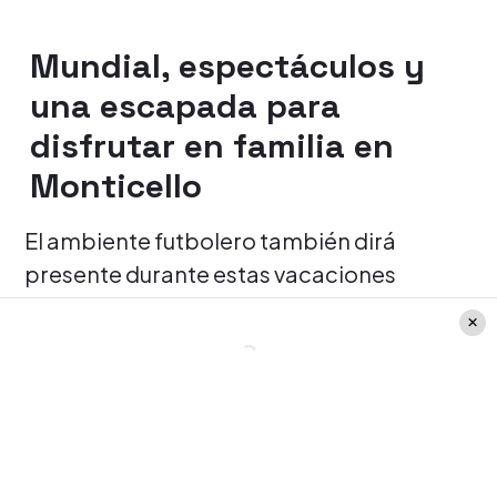
Mundial, espectáculos y
una escapada para
disfrutar en familia en
Monticello
El ambiente futbolero también dirá
presente durante estas vacaciones
gracias a una propuesta inspirada en la
Copa Mundial de la FIFA 2026
. En los Bar
& Food Lucky 7 de Dreams y
Monticello
estarán disponibles tablas temáticas
inspiradas en algunas de las selecciones
americanas que participan en el torneo,