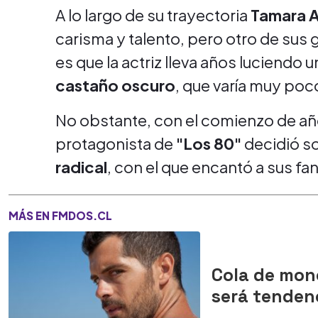
A lo largo de su trayectoria
Tamara 
carisma y talento, pero otro de sus 
es que la actriz lleva años luciendo u
castaño oscuro
, que varía muy poco
No obstante, con el comienzo de año
protagonista de
"Los 80"
decidió s
radical
, con el que encantó a sus fa
MÁS EN FMDOS.CL
Cola de mono
será tenden