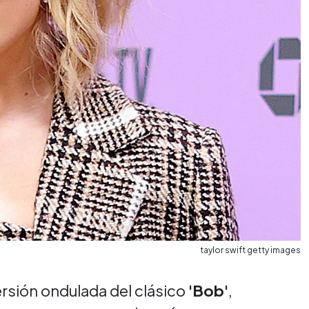
taylor swift getty images
ersión ondulada del clásico
'Bob'
,