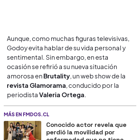
Aunque, como muchas figuras televisivas,
Godoy evita hablar de su vida personal y
sentimental. Sin embargo, en esta
ocasión se refirió a su nueva situación
amorosa en
Brutality
, un web show de la
revista Glamorama
, conducido por la
periodista
Valeria Ortega
.
MÁS EN FMDOS.CL
Conocido actor revela que
perdió la movilidad por
enfermedad que no tiene