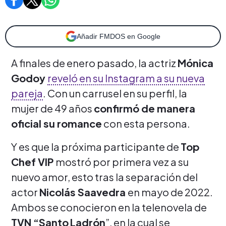
Añadir FMDOS en Google
A finales de enero pasado, la actriz
Mónica
Godoy
reveló en su Instagram a su nueva
pareja
. Con un carrusel en su perfil, la
mujer de 49 años
confirmó de manera
oficial su romance
con esta persona.
Y es que la próxima participante de
Top
Chef VIP
mostró por primera vez a su
nuevo amor, esto tras la separación del
actor
Nicolás Saavedra
en mayo de 2022.
Ambos se conocieron en la telenovela de
TVN “Santo
Ladrón
”, en la cual se