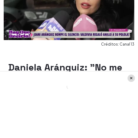
Créditos: Canal 13
Daniela Aránguiz: "No me
dejan como avanzar y me
estancan"
Más tarde, en Sígueme, la panelista
entregó más detalles del eventual
compromiso de Jorge Valdivia. "Yo me
separé hace 4 años. Voy a cumplir un año