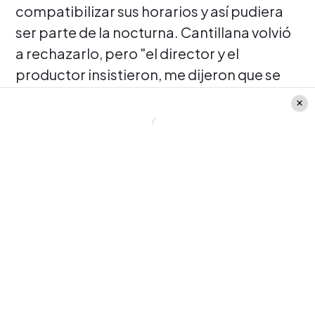
compatibilizar sus horarios y así pudiera
ser parte de la nocturna. Cantillana volvió
a rechazarlo, pero "el director y el
productor insistieron, me dijeron que se
puede".
Te podría interesar:
Fanáticos de «Pacto
de sangre» decidieron recopilar las 42
mejores frases de Marco Toselli