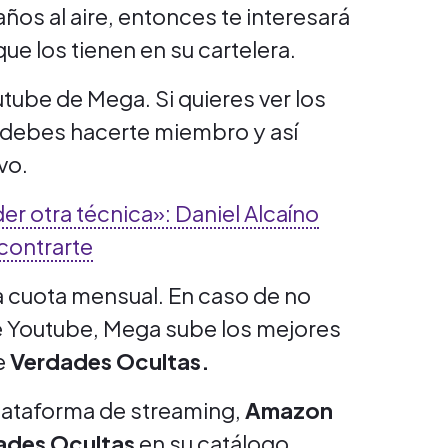
ños al aire, entonces te interesará
e los tienen en su cartelera.
utube de Mega. Si quieres ver los
, debes hacerte miembro y así
vo.
r otra técnica»: Daniel Alcaíno
ncontrarte
a cuota mensual. En caso de no
de Youtube, Mega sube los mejores
e
Verdades Ocultas.
plataforma de streaming,
Amazon
dades Ocultas
en su catálogo.