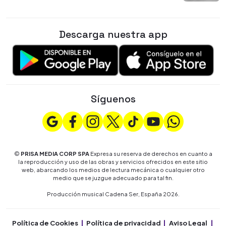
Descarga nuestra app
Síguenos
©
PRISA MEDIA CORP SPA
Expresa su reserva de derechos en cuanto a
la reproducción y uso de las obras y servicios ofrecidos en este sitio
web, abarcando los medios de lectura mecánica o cualquier otro
medio que se juzgue adecuado para tal fin.
Producción musical Cadena Ser, España 2026.
Política de Cookies
Política de privacidad
Aviso Legal
Co