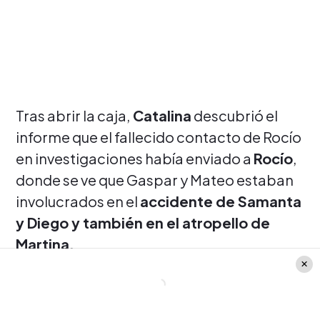
Tras abrir la caja,
Catalina
descubrió el
informe que el fallecido contacto de Rocío
en investigaciones había enviado a
Rocío
,
donde se ve que Gaspar y Mateo estaban
involucrados en el
accidente de Samanta
y Diego y también en el atropello de
Martina.
Lee también
: ¡Alerta de spoiler! Nuevo
personaje llega a remecer Verdades
Ocultas: Tiene relación con Antonia