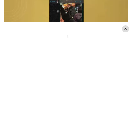
Créditos: Zona Latina
“
Jajaja y yo soy la bati chica. Pero no le
cuentes a nadie mi secreto
”, reaccionó
Sergio Rojas
, mientras que el
comentarista respondió con enfado. “
Di la
güe… que quieras
”, señaló.