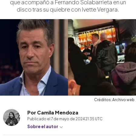
que acompañó a Fernando Solabarrieta en un
disco tras su quiebre con Ivette Vergara.
Créditos: Archivo web
Por Camila Mendoza
Publicado el
7 de mayo de 2024 21:35
UTC
Sobre el autor