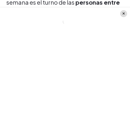
semana es el turno de las
personas entre
23 y 25 años de recibir la primera
dosis
de algunas de las vacunas contra el
covid-19 que están disponibles en el país y
que son completamente gratuitas.
MÁS EN FMDOS.CL
Claudia Miranda se despide
momentáneamente de 'Milf'
y avisó: "no me reemplacen"
En el ojo de la polémica