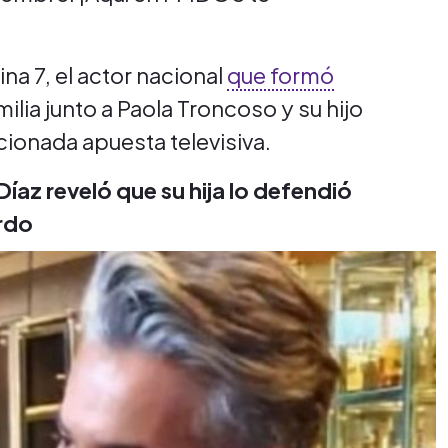
a 7, el actor nacional
que formó
ilia junto a Paola Troncoso y su hijo
encionada apuesta televisiva.
Díaz reveló que su hija lo defendió
ardo