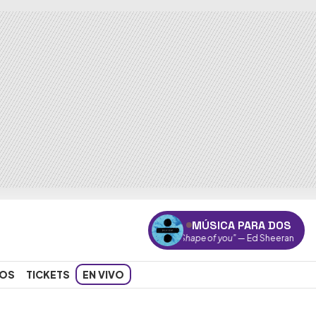
MÚSICA PARA DOS
"Shape of you"
— Ed Sheeran
OS
TICKETS
EN VIVO