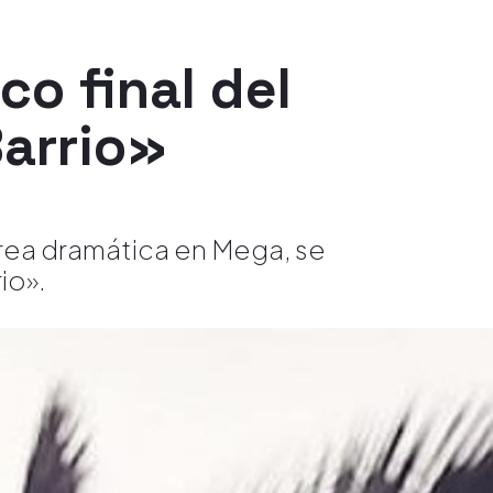
co final del
arrio»
área dramática en Mega, se
io».