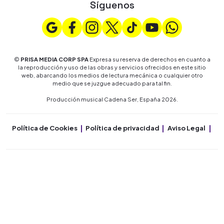
Síguenos
©
PRISA MEDIA CORP SPA
Expresa su reserva de derechos en cuanto a
la reproducción y uso de las obras y servicios ofrecidos en este sitio
web, abarcando los medios de lectura mecánica o cualquier otro
medio que se juzgue adecuado para tal fin.
Producción musical Cadena Ser, España 2026.
Política de Cookies
Política de privacidad
Aviso Legal
Co